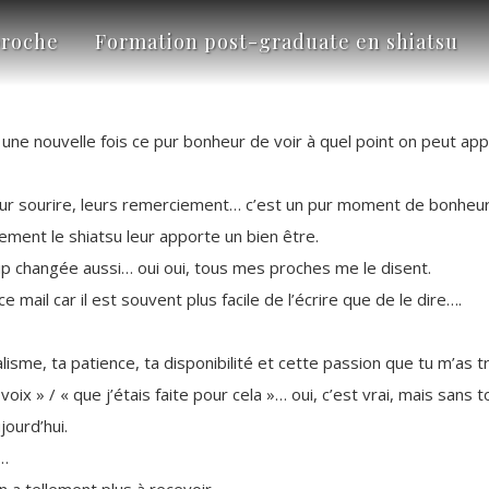
roche
Formation post-graduate en shiatsu
 une nouvelle fois ce pur bonheur de voir à quel point on peut ap
eur sourire, leurs remerciement… c’est un pur moment de bonheu
ement le shiatsu leur apporte un bien être.
p changée aussi… oui oui, tous mes proches me le disent.
e mail car il est souvent plus facile de l’écrire que de le dire….
isme, ta patience, ta disponibilité et cette passion que tu m’as t
 voix » / « que j’étais faite pour cela »… oui, c’est vrai, mais sa
jourd’hui.
n…