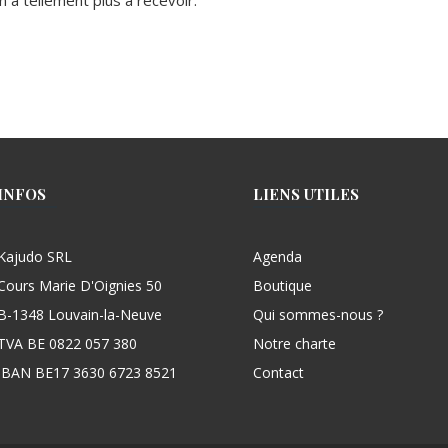
 a tellement plus à recevoir.
INFOS
LIENS UTILES
Kajudo SRL
Agenda
Cours Marie D'Oignies 50
Boutique
B-1348 Louvain-la-Neuve
Qui sommes-nous ?
TVA BE 0822 057 380
Notre charte
IBAN BE17 3630 6723 8521
Contact