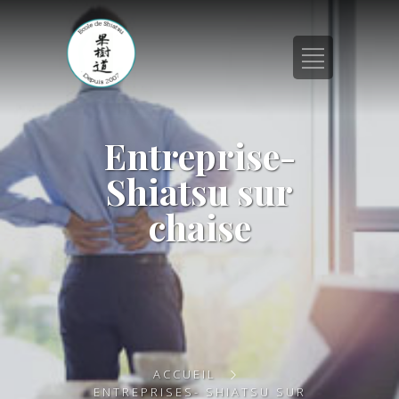
Entreprise-
Shiatsu sur
chaise
ACCUEIL
ENTREPRISES- SHIATSU SUR